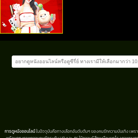
การดูหนังออนไลน์
ในปัจจุบันคือทางเลือกอันดับต้นๆ ของคนรักความบันเทิง เพรา