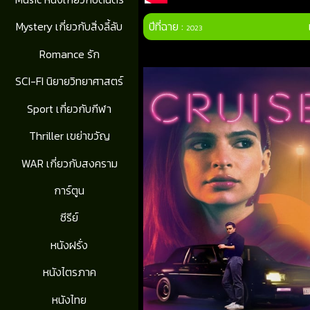
ปีที่ฉาย :
Mystery เกี่ยวกับสิ่งลี้ลับ
2023
Romance รัก
SCI-FI นิยายวิทยาศาสตร์
Sport เกี่ยวกับกีฬา
Thriller เขย่าขวัญ
WAR เกี่ยวกับสงคราม
การ์ตูน
ซีรีย์
หนังฝรั่ง
หนังไตรภาค
หนังไทย