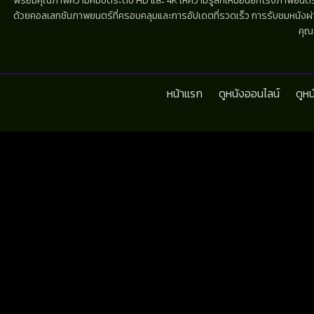
พร้อมคุณภาพความคมชัดระดับ HD และ 4K ให้ความรู้สึกเหมือนยกโรงภาพยนตร์มาไว้
ด้วยคอลเลกชันภาพยนตร์ที่ครอบคลุมและการอัปเดตที่รวดเร็ว การรับชมหนังผ่านห
คุณ
หน้าแรก
ดูหนังออนไลน์
ดูห