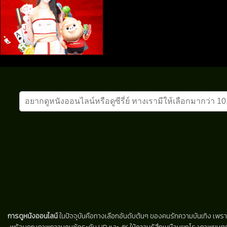
การดูหนังออนไลน์
ในปัจจุบันคือทางเลือกอันดับต้นๆ ของคนรักความบันเทิง เพรา