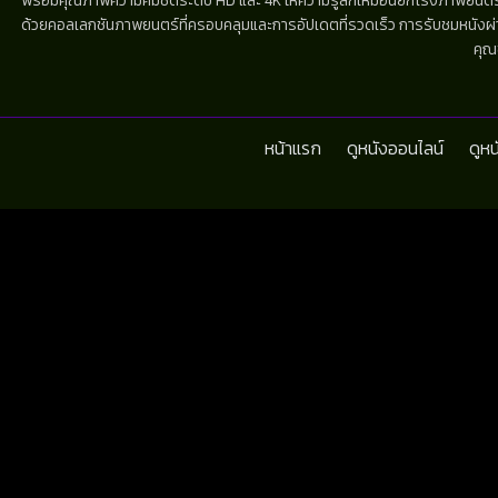
พร้อมคุณภาพความคมชัดระดับ HD และ 4K ให้ความรู้สึกเหมือนยกโรงภาพยนตร์มาไว้
ด้วยคอลเลกชันภาพยนตร์ที่ครอบคลุมและการอัปเดตที่รวดเร็ว การรับชมหนังผ่านห
คุณ
หน้าแรก
ดูหนังออนไลน์
ดูห