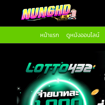
หน้าแรก
ดูหนังออนไลน์