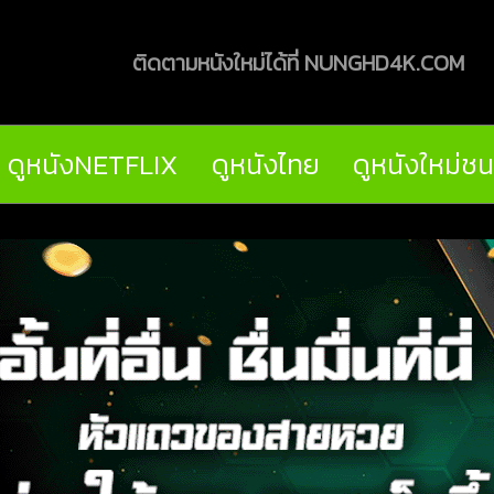
ติดตามหนังใหม่ได้ที่ NUNGHD4K.COM
ดูหนังNETFLIX
ดูหนังไทย
ดูหนังใหม่ช