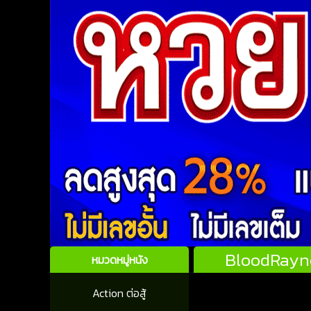
BloodRayne 
หมวดหมู่หนัง
Action ต่อสู้