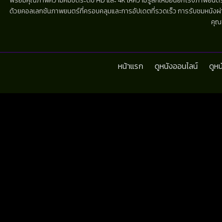
พร้อมคุณภาพความคมชัดระดับ HD และ 4K ให้ความรู้สึกเหมือนยกโรงภาพยนตร์มาไว้
ด้วยคอลเลกชันภาพยนตร์ที่ครอบคลุมและการอัปเดตที่รวดเร็ว การรับชมหนังผ่านห
คุณ
หน้าแรก
ดูหนังออนไลน์
ดูห