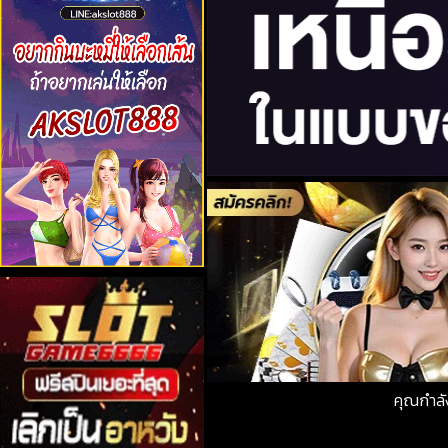
คุณกำลั