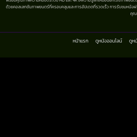
พร้อมคุณภาพความคมชัดระดับ HD และ 4K ให้ความรู้สึกเหมือนยกโรงภาพยนตร์มาไว้
ด้วยคอลเลกชันภาพยนตร์ที่ครอบคลุมและการอัปเดตที่รวดเร็ว การรับชมหนังผ่านห
คุณ
หน้าแรก
ดูหนังออนไลน์
ดูห