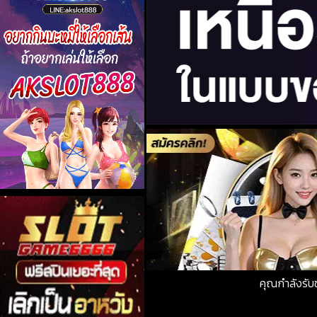
คุณกำลังรั