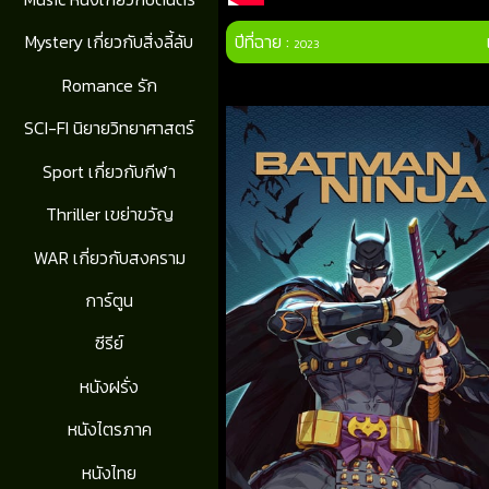
ปีที่ฉาย :
Mystery เกี่ยวกับสิ่งลี้ลับ
2023
Romance รัก
SCI-FI นิยายวิทยาศาสตร์
Sport เกี่ยวกับกีฬา
Thriller เขย่าขวัญ
WAR เกี่ยวกับสงคราม
การ์ตูน
ซีรีย์
หนังฝรั่ง
หนังไตรภาค
หนังไทย