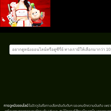
การดูหนังออนไลน์
ในปัจจุบันคือทางเลือกอันดับต้นๆ ของคนรักความบันเทิง เพรา