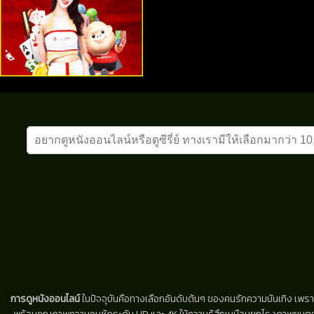
การดูหนังออนไลน์
ในปัจจุบันคือทางเลือกอันดับต้นๆ ของคนรักความบันเทิง เพรา