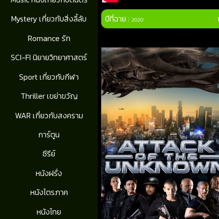
ปีที่ฉาย :
Mystery เกี่ยวกับสิ่งลี้ลับ
2020
Romance รัก
SCI-FI นิยายวิทยาศาสตร์
Sport เกี่ยวกับกีฬา
Thriller เขย่าขวัญ
WAR เกี่ยวกับสงคราม
การ์ตูน
ซีรีย์
หนังฝรั่ง
หนังไตรภาค
หนังไทย