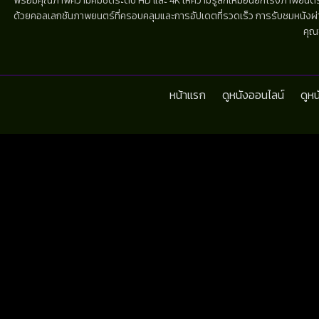
พร้อมคุณภาพความคมชัดระดับ HD และ 4K ให้ความรู้สึกเหมือนยกโรงภาพยนตร์มาไว้
ด้วยคอลเลกชันภาพยนตร์ที่ครอบคลุมและการอัปเดตที่รวดเร็ว การรับชมหนังผ่านห
คุณ
หน้าแรก
ดูหนังออนไลน์
ดูห