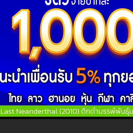
Last Neanderthal (2010) ดึกดำบรรพ์พันธุ์ม