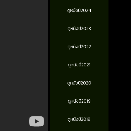
ดูหนังปี2024
ดูหนังปี2023
ดูหนังปี2022
ดูหนังปี2021
ดูหนังปี2020
ดูหนังปี2019
ดูหนังปี2018