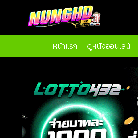
หน้าแรก
ดูหนังออนไลน์