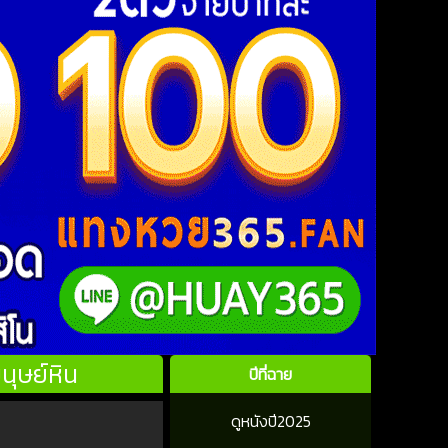
นุษย์หิน
ปีที่ฉาย
ดูหนังปี2025