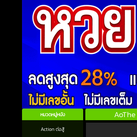
AoThe 
หมวดหมู่หนัง
Action ต่อสู้