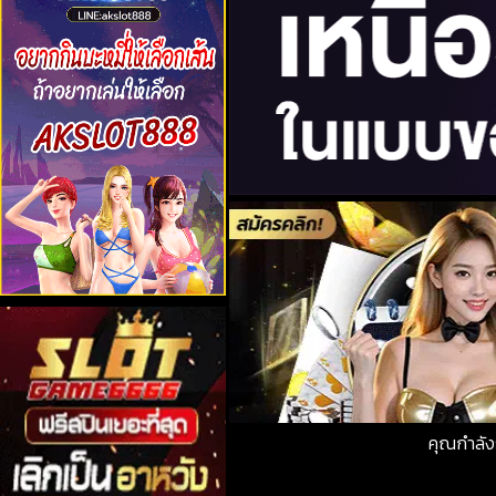
คุณกำลั