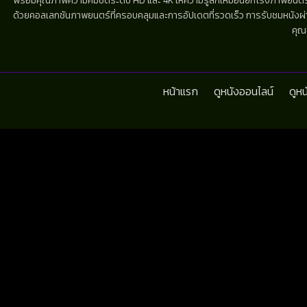
พร้อมคุณภาพความคมชัดระดับ HD และ 4K ให้ความรู้สึกเหมือนยกโรงภาพยนตร์มาไว้
ด้วยคอลเลกชันภาพยนตร์ที่ครอบคลุมและการอัปเดตที่รวดเร็ว การรับชมหนังผ่านห
คุณ
หน้าแรก
ดูหนังออนไลน์
ดูห