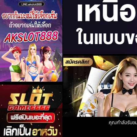
คุณกำลังรับช