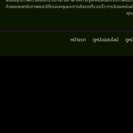
พร้อมคุณภาพความคมชัดระดับ HD และ 4K ให้ความรู้สึกเหมือนยกโรงภาพยนตร์มาไว้
ด้วยคอลเลกชันภาพยนตร์ที่ครอบคลุมและการอัปเดตที่รวดเร็ว การรับชมหนังผ่านห
คุณ
หน้าแรก
ดูหนังออนไลน์
ดูห