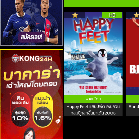
HD
พากย์ไทย
Happy Feet แฮปปี้ฟีต เพนกวิน
Blind
กลมปุ๊กลุกขึ้นมาเต้น 2006