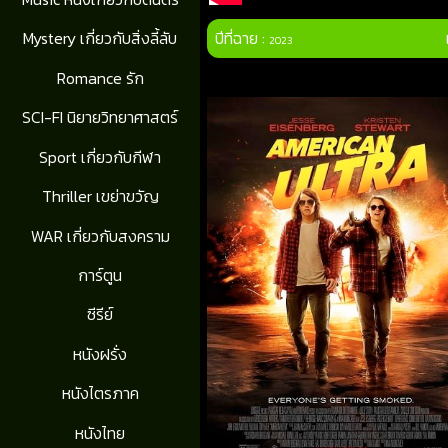
ปีที่ฉาย :
Mystery เกี่ยวกับสิ่งลี้ลับ
2023
Romance รัก
SCI-FI นิยายวิทยาศาสตร์
Sport เกี่ยวกับกีฬา
Thriller เขย่าขวัญ
WAR เกี่ยวกับสงคราม
การ์ตูน
ซีรีย์
หนังฝรั่ง
หนังไตรภาค
หนังไทย