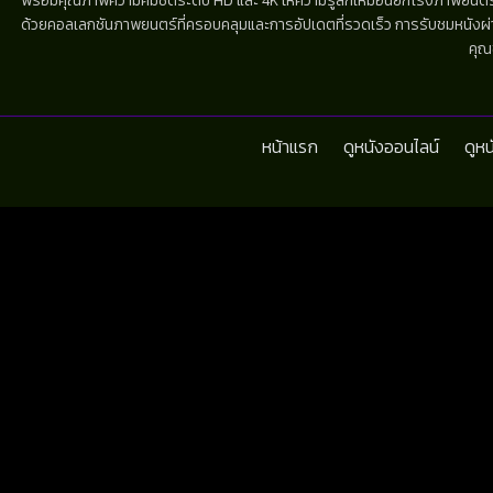
พร้อมคุณภาพความคมชัดระดับ HD และ 4K ให้ความรู้สึกเหมือนยกโรงภาพยนตร์มาไว้
ด้วยคอลเลกชันภาพยนตร์ที่ครอบคลุมและการอัปเดตที่รวดเร็ว การรับชมหนังผ่านห
คุณ
หน้าแรก
ดูหนังออนไลน์
ดูห