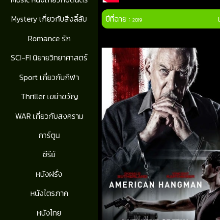
ปีที่ฉาย :
Mystery เกี่ยวกับสิ่งลี้ลับ
2019
Romance รัก
SCI-FI นิยายวิทยาศาสตร์
Sport เกี่ยวกับกีฬา
Thriller เขย่าขวัญ
WAR เกี่ยวกับสงคราม
การ์ตูน
ซีรีย์
หนังฝรั่ง
หนังไตรภาค
หนังไทย