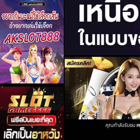
คุณกำลังรับชม
ห