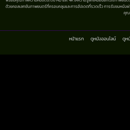
พร้อมคุณภาพความคมชัดระดับ HD และ 4K ให้ความรู้สึกเหมือนยกโรงภาพยนตร์มาไว้
ด้วยคอลเลกชันภาพยนตร์ที่ครอบคลุมและการอัปเดตที่รวดเร็ว การรับชมหนังผ่านห
คุณ
หน้าแรก
ดูหนังออนไลน์
ดูห