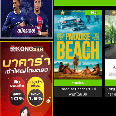
HD
พากย์ไทย
Paradise Beach (2019)
Along 
พาราไดซ์ บีช
กล้า 