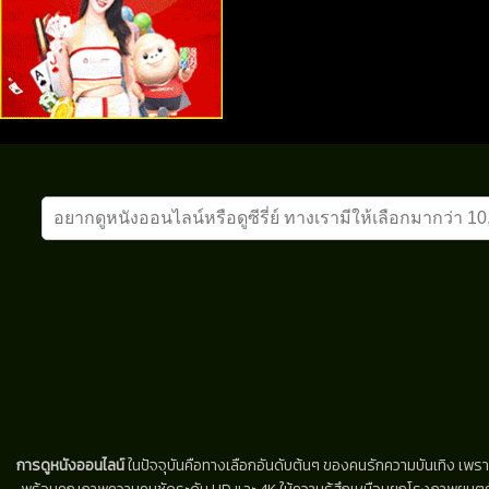
การดูหนังออนไลน์
ในปัจจุบันคือทางเลือกอันดับต้นๆ ของคนรักความบันเทิง เพรา