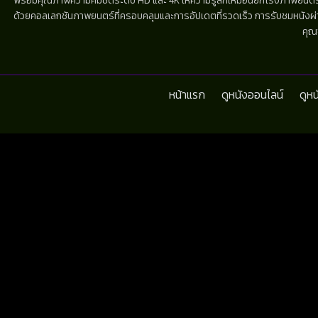
พร้อมคุณภาพความคมชัดระดับ HD และ 4K ให้ความรู้สึกเหมือนยกโรงภาพยนตร์มาไว้
ด้วยคอลเลกชันภาพยนตร์ที่ครอบคลุมและการอัปเดตที่รวดเร็ว การรับชมหนังผ่านห
คุณ
หน้าแรก
ดูหนังออนไลน์
ดูห