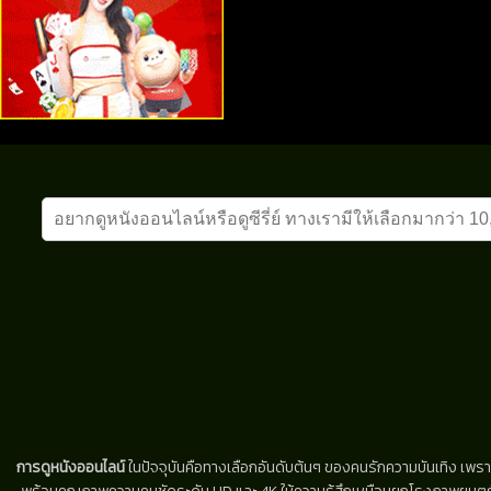
การดูหนังออนไลน์
ในปัจจุบันคือทางเลือกอันดับต้นๆ ของคนรักความบันเทิง เพรา