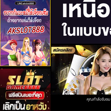
คุณกำลังรับช