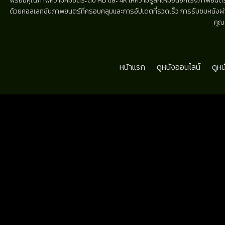
พร้อมคุณภาพความคมชัดระดับ HD และ 4K ให้ความรู้สึกเหมือนยกโรงภาพยนตร์มาไว้
ด้วยคอลเลกชันภาพยนตร์ที่ครอบคลุมและการอัปเดตที่รวดเร็ว การรับชมหนังผ่านห
คุณ
หน้าแรก
ดูหนังออนไลน์
ดูห