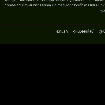
พร้อมคุณภาพความคมชัดระดับ HD และ 4K ให้ความรู้สึกเหมือนยกโรงภาพยนตร์มาไว้
ด้วยคอลเลกชันภาพยนตร์ที่ครอบคลุมและการอัปเดตที่รวดเร็ว การรับชมหนังผ่านห
คุณ
หน้าแรก
ดูหนังออนไลน์
ดูห