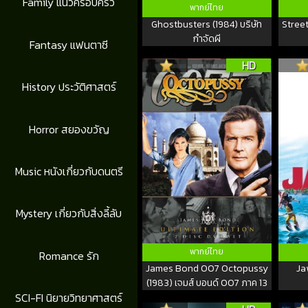
Family แนวครอบครัว
พากย์ไทย
Ghostbusters (1984) บริษัท
Street
กำจัดผี
Fantasy แฟนตาซี
HD
History ประวัติศาสตร์
Horror สยองขวัญ
Music หนังเกี่ยวกับดนตรี
Mystery เกี่ยวกับสิ่งลี้ลับ
พากย์ไทย
Romance รัก
James Bond 007 Octopussy
Ja
(1983) เจมส์ บอนด์ 007 ภาค 13
SCI-FI นิยายวิทยาศาสตร์